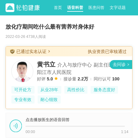
首页
语音科普
医患问答
文字话题
放化疗期间吃什么最有营养对身体好
2022-03-26 4738人阅读
已通过实名认证
执业资质已审核通过
黄书立
介入与放疗中心
副主任医师
阳江市人民医院
好评
5.0
接诊量
2.2万
同行认可
100
可开处方
从业28年
高性价比
服务态度好
专业有效
耐心细致
点击播放医生的语音回答
00:00
1:14