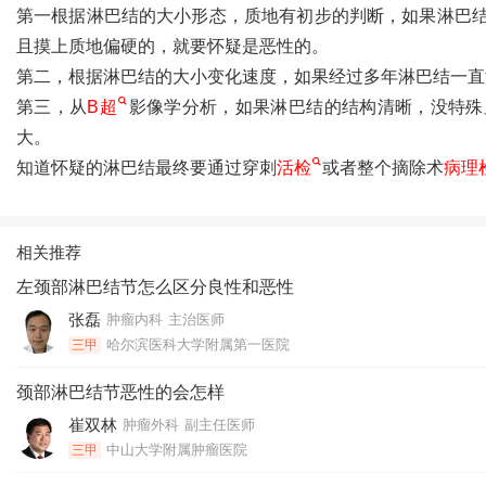
第一根据淋巴结的大小形态，质地有初步的判断，如果淋巴结
且摸上质地偏硬的，就要怀疑是恶性的。
第二，根据淋巴结的大小变化速度，如果经过多年淋巴结一直
第三，从
B超
影像学分析，如果淋巴结的结构清晰，没特殊
大。
知道怀疑的淋巴结最终要通过穿刺
活检
或者整个摘除术
病理
相关推荐
左颈部淋巴结节怎么区分良性和恶性
张磊
肿瘤内科
主治医师
哈尔滨医科大学附属第一医院
三甲
颈部淋巴结节恶性的会怎样
崔双林
肿瘤外科
副主任医师
中山大学附属肿瘤医院
三甲