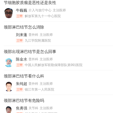
节细胞胶质瘤是恶性还是良性
牛巍巍
介入与放疗中心
主治医师
解放军第九十一中心医院
三甲
颈部淋巴结节怎么消除
刘来蓬
普外科
主治医师
九江学院附属医院
三甲
颈部出现淋巴结节是怎么回事
陈金水
普外科
主治医师
中国人民解放军联勤保障部队第991医院
三甲
颈部淋巴结节看什么科
朱纯超
普外科
主治医师
镇江市第一人民医院
三甲
颈部淋巴结节有危险吗
焦勇强
关节科
主治医师