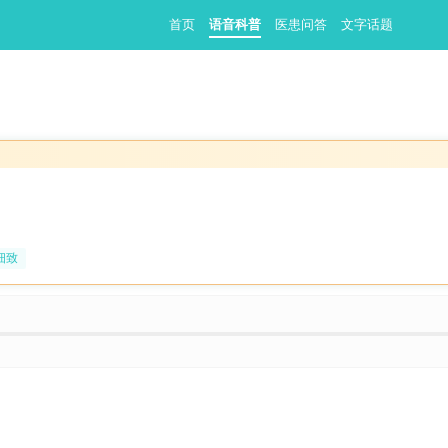
首页
语音科普
医患问答
文字话题
细致