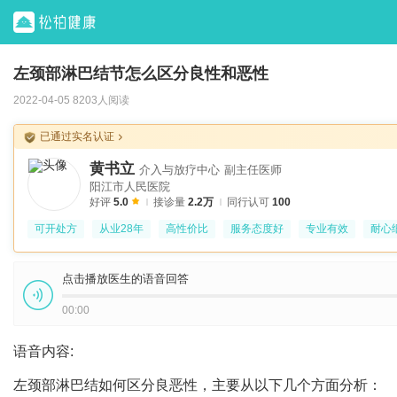
左颈部淋巴结节怎么区分良性和恶性
2022-04-05 8203人阅读
已通过实名认证
黄书立
介入与放疗中心
副主任医师
阳江市人民医院
好评
5.0
接诊量
2.2万
同行认可
100
可开处方
从业28年
高性价比
服务态度好
专业有效
耐心
点击播放医生的语音回答
00:00
语音内容:
左颈部淋巴结如何区分良恶性，主要从以下几个方面分析：