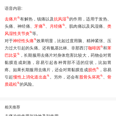
语音内容:
去痛片
有解热，镇痛以及
抗风湿
的作用，适用于发热、
头痛、神经痛、
牙痛
、
月经痛
、肌肉痛以及风湿痛、
类
风湿性关节炎
等。
对于
神经性头痛
效果明显，比如过度用脑、精神紧张、压
力过大引起的头痛。还有氨基比林、非那西汀
咖啡因
和
苯
巴比妥
，长期服用去痛片对身体危害比较大，药物会对胃
黏膜造成刺激，容易引起各种胃部不适的症状，比如胃
疼。如果长期服用去痛片，还会对胃黏膜造成
损伤
，容易
引起
慢性上消化道出血
。另外，还会有
股骨头坏死
、
骨
质疏松
的风险。
相关推荐