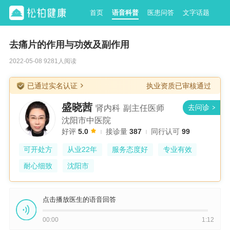
首页
语音科普
医患问答
文字话题
去痛片的作用与功效及副作用
2022-05-08 9281人阅读
已通过实名认证
执业资质已审核通过
盛晓茜
肾内科
副主任医师
沈阳市中医院
好评
5.0
接诊量
387
同行认可
99
可开处方
从业22年
服务态度好
专业有效
耐心细致
沈阳市
点击播放医生的语音回答
00:00
1:12