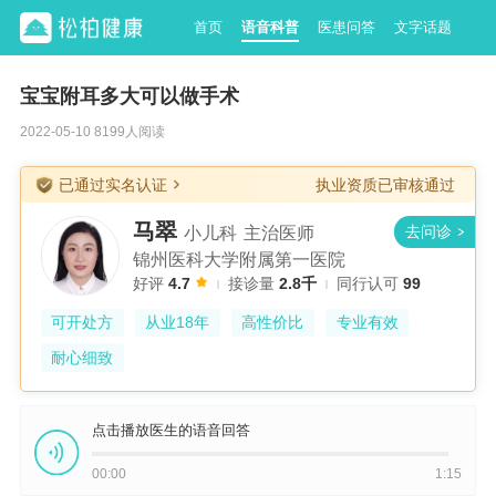
首页
语音科普
医患问答
文字话题
宝宝附耳多大可以做手术
2022-05-10 8199人阅读
已通过实名认证
执业资质已审核通过
马翠
小儿科
主治医师
锦州医科大学附属第一医院
好评
4.7
接诊量
2.8千
同行认可
99
可开处方
从业18年
高性价比
专业有效
耐心细致
点击播放医生的语音回答
00:00
1:15