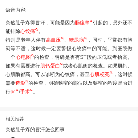
语音内容:
突然肚子疼得冒汗，可能是因为
肠痉挛
引起的，另外还不
能排除
心绞痛
。
特别是老年人伴有
高血压
、
糖尿病
，同时，平常都有胸
闷等不适，这时候一定要警惕心绞痛中的可能。到医院做
一个
心电图
的检查，明确是否有ST段的压低或者抬高。
如果有需要进行
肌钙蛋白
或者心肌酶的检查。如果肌钙、
心肌酶都高。可以诊断为心绞痛，甚至
心肌梗死
，这时候
需要
造影
的检查，明确狭窄的部位以及狭窄的程度是否进
行
pc
i
手术
。
相关推荐
突然肚子疼的冒汗怎么回事