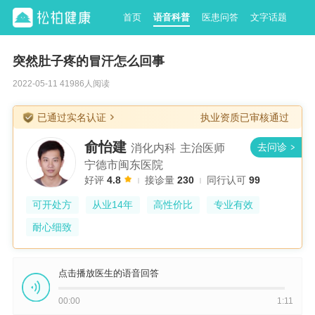
首页
语音科普
医患问答
文字话题
突然肚子疼的冒汗怎么回事
2022-05-11 41986人阅读
已通过实名认证
执业资质已审核通过
俞怡建
消化内科
主治医师
宁德市闽东医院
好评
4.8
接诊量
230
同行认可
99
可开处方
从业14年
高性价比
专业有效
耐心细致
点击播放医生的语音回答
00:00
1:11