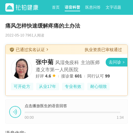
首页
语音科普
医患问答
文字话题
痛风怎样快速缓解疼痛的土办法
2022-05-10 7961人阅读
已通过实名认证
执业资质已审核通过
张中菊
风湿免疫科
主治医师
遵义市第一人民医院
好评
4.6
接诊量
601
同行认可
99
可开处方
从业17年
专业有效
耐心细致
点击播放医生的语音回答
00:00
1:34