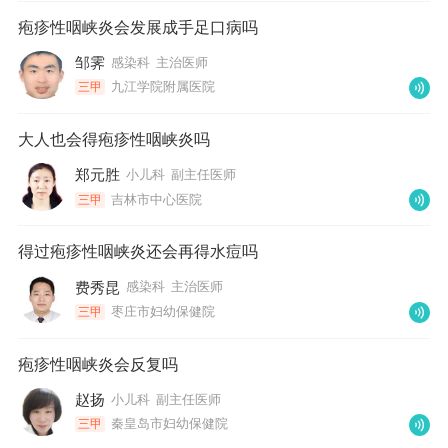
疱疹性咽峡炎会发展成手足口病吗
邹霁
感染科
主治医师
九江学院附属医院
三甲
大人也会得疱疹性咽峡炎吗
郑元胜
小儿科
副主任医师
吉林市中心医院
三甲
得过疱疹性咽峡炎还会再得水痘吗
费秀昆
感染科
主治医师
枣庄市妇幼保健院
三甲
疱疹性咽峡炎会反复吗
赵扬
小儿科
副主任医师
秦皇岛市妇幼保健院
三甲