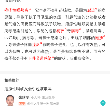
语音内容:
疱疹性咽颊炎
，它本身不会引起咳嗽。是因为
感染
的病
原菌，导致了孩子呼吸道的炎症，引起气道的分泌物或者
是气道的高反应而导致孩子咳嗽。疱疹性咽颊炎是由肠道
病毒感染引起的，常见的包括
柯萨
奇
病毒
，肠道病毒，
ev71I埃可病毒等。当孩子感染之后，出现了咽部的
疱疹
，导致孩子疼痛
流涎
影响孩子进食。也可以伴有发热，可
以为低热，也可以为高热，甚至是持续高热不退。而有的
孩子都会伴有
下呼吸道感染
的症状，咳嗽咳痰等。
相关推荐
疱疹性咽峡炎会引起咳嗽吗
张继要
小儿科
主治医师
郑州大学第一附属医院
三甲