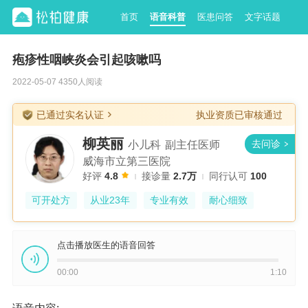
首页
语音科普
医患问答
文字话题
疱疹性咽峡炎会引起咳嗽吗
2022-05-07 4350人阅读
已通过实名认证
执业资质已审核通过
柳英丽
小儿科
副主任医师
威海市立第三医院
好评
4.8
接诊量
2.7万
同行认可
100
可开处方
从业23年
专业有效
耐心细致
点击播放医生的语音回答
00:00
1:10