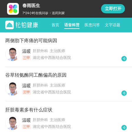
春雨医生
立即打开
7*24小时在线问诊
送药到家
首页
语音科普
医患问答
文字话题
两侧肋下疼痛的可能病因
温暖
肝胆外科
主治医师
湖北省中西医结合医院
三甲
谷草转氨酶同工酶偏高的原因
温暖
肝胆外科
主治医师
湖北省中西医结合医院
三甲
肝脏毒素多有什么症状
温暖
肝胆外科
主治医师
湖北省中西医结合医院
三甲