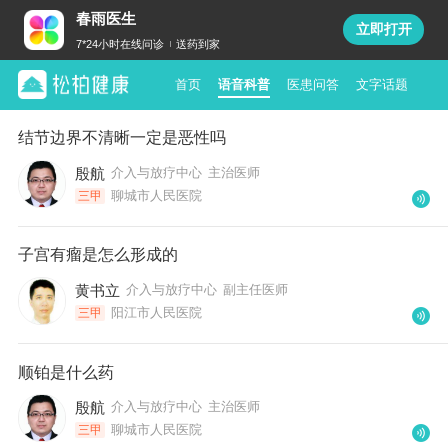
春雨医生
立即打开
7*24小时在线问诊
送药到家
首页
语音科普
医患问答
文字话题
结节边界不清晰一定是恶性吗
殷航
介入与放疗中心
主治医师
聊城市人民医院
三甲
子宫有瘤是怎么形成的
黄书立
介入与放疗中心
副主任医师
阳江市人民医院
三甲
顺铂是什么药
殷航
介入与放疗中心
主治医师
聊城市人民医院
三甲