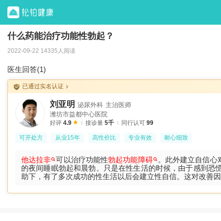
什么药能治疗功能性勃起？
2022-09-22 14335人阅读
医生回答(1)
已通过实名认证
刘亚明
泌尿外科
主治医师
潍坊市益都中心医院
好评
4.9
接诊量
5千
同行认可
99
可开处方
从业15年
高性价比
专业有效
耐心细致
他达拉非
可以治疗功能性
勃起功能障碍
。此外建立自信心
的夜间睡眠勃起和晨勃。只是在性生活的时候，由于感到恐
助下，有了多次成功的性生活以后会建立性自信。这对改善因