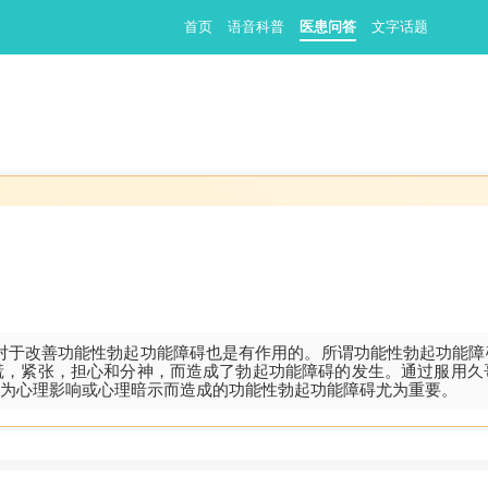
首页
语音科普
医患问答
文字话题
对于改善功能性勃起功能障碍也是有作用的。所谓功能性勃起功能障
慌，紧张，担心和分神，而造成了勃起功能障碍的发生。通过服用久
为心理影响或心理暗示而造成的功能性勃起功能障碍尤为重要。