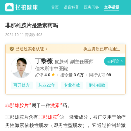
首页
语音科普
医患问答
文字话题
非那雄胺片是激素药吗
2024-10-11 阅读数 408
已通过实名认证
执业资质已审核通过
丁黎薇
皮肤科
副主任医师
佳木斯市中医院
好评
4.6
接诊量
3.6万
同行认可
99
可开处方
从业22年
专业有效
耐心细致
非那雄胺片
属于一种
激素
药。
非那雄胺片含有
非那雄胺
这一激素成分，被广泛用于治疗
男性激素依赖性脱发（即男性型脱发）。它通过抑制雄激