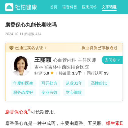
首页
语音科普
医患问答
文字话题
麝香保心丸能长期吃吗
2024-10-11 阅读数 474
已通过实名认证
执业资质已审核通过
王丽颖
心血管内科
主任医师
吉林省吉林中西医结合医院
好评
5.0
接诊量
3.3千
同行认可
99
年度好医生
可开处方
从业31年
高性价比
服务态度好
专业有效
耐心细致
麝香保心丸
可长期使用。
麝香保心丸是一种中成药，主要由麝香、五灵脂、
维生素E