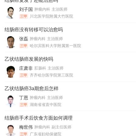
结肠癌复发了还能治愈吗
刘子国
肿瘤内科
主治医师
川北医学院附属大竹医院
三甲
结肠癌没有转移可以治愈吗
张磊
肿瘤内科
主治医师
哈尔滨医科大学附属第一医院
三甲
乙状结肠癌发展的快吗
庄肃非
肛肠科
主治医师
齐齐哈尔医学院第三医院
三甲
乙状结肠癌3a期愈后怎样
丁恩
肿瘤内科
主治医师
湖南省省直中医院
三甲
结肠癌手术后饮食方面如何调理
梅世伟
肿瘤内科
副主任医师
广东省妇幼保健院
三甲