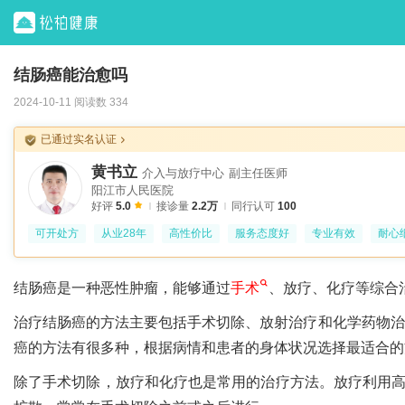
结肠癌能治愈吗
2024-10-11 阅读数 334
已通过实名认证
黄书立
介入与放疗中心
副主任医师
阳江市人民医院
好评
5.0
接诊量
2.2万
同行认可
100
可开处方
从业28年
高性价比
服务态度好
专业有效
耐心
结肠癌是一种恶性肿瘤，能够通过
手术
、放疗、化疗等综合
治疗结肠癌的方法主要包括手术切除、放射治疗和化学药物治
癌的方法有很多种，根据病情和患者的身体状况选择最适合的
除了手术切除，放疗和化疗也是常用的治疗方法。放疗利用高