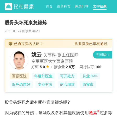
首页
语音科普
医患问答
文字话题
股骨头坏死康复锻炼
2021-01-24 阅读数 4623
已通过实名认证
执业资质已审核通过
姚云
关节科
副主任医师
空军军医大学西京医院
好评
5.0
接诊量
2.5万
同行认可
100
百强医院
年度好医生
可开处方
从业16年
服务态度好
专业有效
耐心细致
西安市
股骨头坏死之后有哪些康复锻炼呢?
因为现在的外伤，酗酒以及各种其他疾病使用
激素
过多等