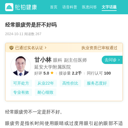
首页
语音科普
医患问答
文字话题
经常眼疲劳是肝不好吗
2024-10-11 阅读数 267
已通过实名认证
执业资质已审核通过
甘小林
眼科
副主任医师
延安大学附属医院
好评
5.0
接诊量
2.2千
同行认可
100
可开处方
从业22年
高性价比
服务态度好
专业有效
耐心细致
经常眼疲劳不一定是肝不好。
眼疲劳是指长时间使用眼睛或过度用眼引起的眼部不适