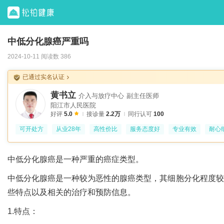
中低分化腺癌严重吗
2024-10-11 阅读数 386
已通过实名认证
黄书立
介入与放疗中心
副主任医师
阳江市人民医院
好评
5.0
接诊量
2.2万
同行认可
100
可开处方
从业28年
高性价比
服务态度好
专业有效
耐心
中低分化腺癌是一种严重的癌症类型。
中低分化腺癌是一种较为恶性的腺癌类型，其细胞分化程度较
些特点以及相关的治疗和预防信息。
1.特点：