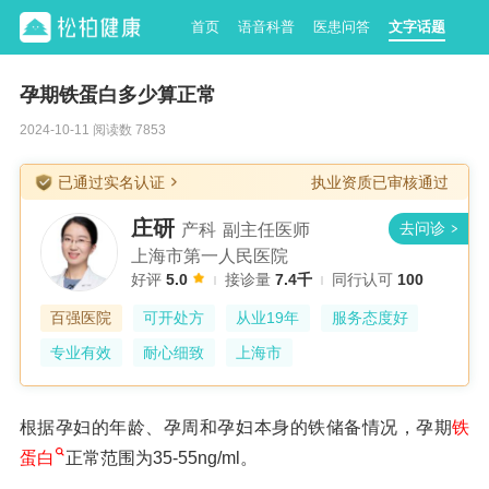
首页
语音科普
医患问答
文字话题
孕期铁蛋白多少算正常
2024-10-11 阅读数 7853
已通过实名认证
执业资质已审核通过
庄研
产科
副主任医师
上海市第一人民医院
好评
5.0
接诊量
7.4千
同行认可
100
百强医院
可开处方
从业19年
服务态度好
专业有效
耐心细致
上海市
根据孕妇的年龄、孕周和孕妇本身的铁储备情况，孕期
铁
蛋白
正常范围为35-55ng/ml。