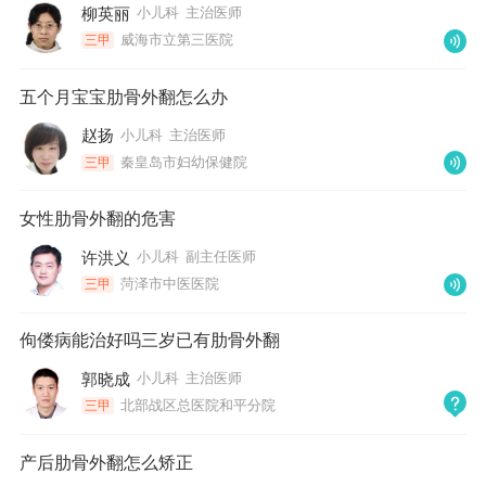
柳英丽
小儿科
主治医师
威海市立第三医院
三甲
五个月宝宝肋骨外翻怎么办
赵扬
小儿科
主治医师
秦皇岛市妇幼保健院
三甲
女性肋骨外翻的危害
许洪义
小儿科
副主任医师
菏泽市中医医院
三甲
佝偻病能治好吗三岁已有肋骨外翻
郭晓成
小儿科
主治医师
北部战区总医院和平分院
三甲
产后肋骨外翻怎么矫正