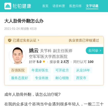
首页
语音科普
医患问答
文字话题
大人肋骨外翻怎么办
2021-01-24 阅读数 4518
已通过实名认证
执业资质已审核通过
姚云
关节科
副主任医师
空军军医大学西京医院
好评
5.0
接诊量
2.5万
同行认可
100
百强医院
年度好医生
可开处方
从业16年
服务态度好
专业有效
耐心细致
西安市
成年人肋骨外翻，该怎么治疗呢?
在我的众多这个咨询当中会遇到很多年轻人，一般二三十