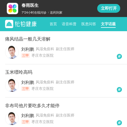
春雨医生
立即打开
7*24小时在线问诊
送药到家
首页
语音科普
医患问答
文字话题
痛风结晶一般几天溶解
刘利鹏
风湿免疫科
副主任医师
枣庄市立医院
三甲
玉米嘌呤高吗
刘利鹏
风湿免疫科
副主任医师
枣庄市立医院
三甲
非布司他片要吃多久才能停
刘利鹏
风湿免疫科
副主任医师
枣庄市立医院
三甲