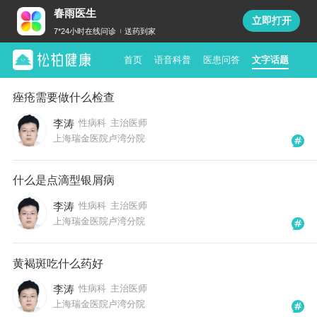
春雨医生
立即打开
7*24小时在线问诊
送药到家
首页
语音科普
医患问答
文字话题
痤疮需要做什么检查
李涛
性病科
主治医师
上海瑞金医院卢湾分院
什么是点滴型银屑病
李涛
性病科
主治医师
上海瑞金医院卢湾分院
黄褐斑吃什么药好
李涛
性病科
主治医师
上海瑞金医院卢湾分院